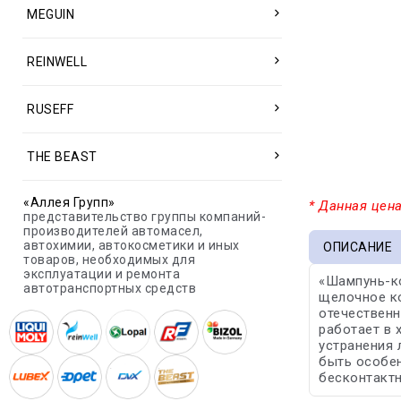
MEGUIN
REINWELL
RUSEFF
THE BEAST
«Аллея Групп»
* Данная цена
представительство группы компаний-
производителей автомасел,
автохимии, автокосметики и иных
ОПИСАНИЕ
товаров, необходимых для
эксплуатации и ремонта
«Шампунь-к
автотранспортных средств
щелочное к
отечественн
работает в 
устранения 
быть особен
бесконтактн