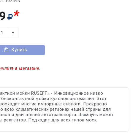
л:
10254N
*
9
+
Купить
чняйте в магазине.
актной мойки RUSEFF» - Инновационное низко
бесконтактной мойки кузовов автомашин. Этот
евосходит многие импортные аналоги. Прекрасно
о всех климатических регионах нашей страны для
зовов и двигателей автотранспорта. Шампунь может
ы реагентов. Подходит для всех типов моек: