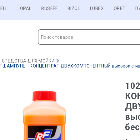
ELL
LOPAL
RUSEFF
BIZOL
LUBEX
OPET
D
Поиск товаров
СРЕДСТВА ДЛЯ МОЙКИ
F ШАМПУНЬ - КОНЦЕНТРАТ ДВУХКОМПОНЕНТНЫЙ высокоактивный
10
КО
ДВ
вы
бес