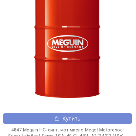
Купить
4847 Meguin НС-синт. мот.масло Megol Motorenoel
Super Leictlauf Famo 10W-40 CI-4/SL A3/B4/E7 (60л) -