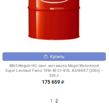
Купить
4865 Meguin НС-синт. мот.масло Megol Motorenoel
Super Leictlauf Famo 10W-40 CI-4/SL A3/B4/E7 (200л) -
200 л
175 659
1
2