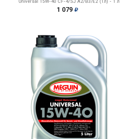
Universal 15W-40 CF-4/SJ A2/B3/E2 (1л) - 1 л
1 079