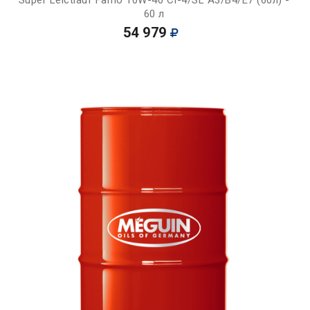
60 л
54 979