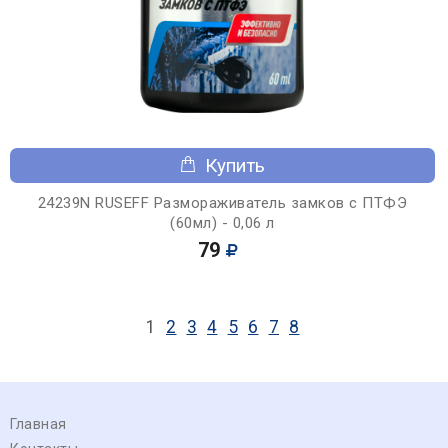
Купить
24239N RUSEFF Размораживатель замков с ПТФЭ
(60мл) - 0,06 л
79
1
2
3
4
5
6
7
8
Главная