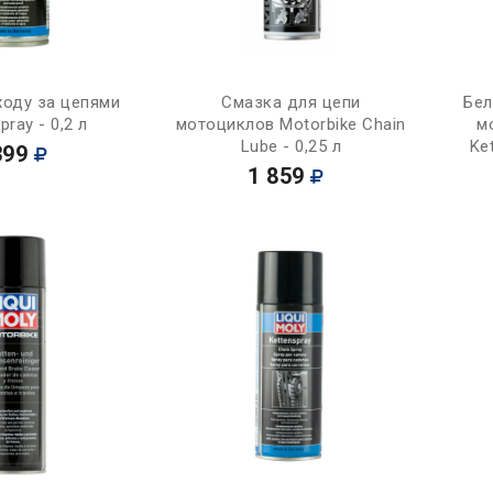
Купить
Купить
ходу за цепями
Смазка для цепи
Бел
pray - 0,2 л
мотоциклов Motorbike Chain
м
Lube - 0,25 л
Ke
399
1 859