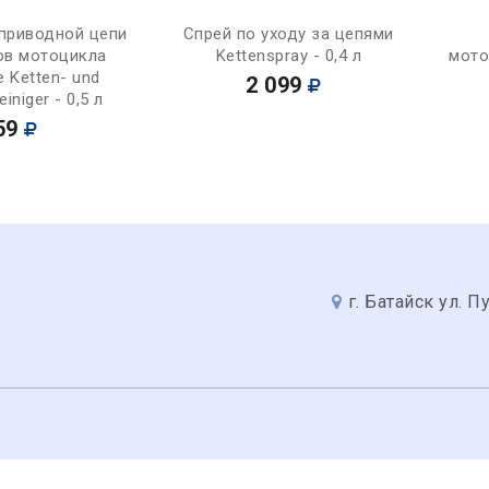
Купить
Купить
 приводной цепи
Спрей по уходу за цепями
ов мотоцикла
Kettenspray - 0,4 л
мото
e Ketten- und
2 099
iniger - 0,5 л
59
г. Батайск ул. П