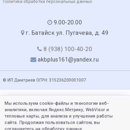
Политика обработки персональных данных
9.00-20.00
г. Батайск ул. Пугачева, д. 49
8 (938) 100-40-20
akbplus161@yandex.ru
© ИП Дмитриев ОГРН: 315236200001007
Мы используем cookie-файлы и технологии веб-
аналитики, включая Яндекс.Метрику, WebVisor и
тепловые карты, для анализа и улучшения работы
сайта. Продолжая пользоваться сайтом, вы
соглашаетесь на обработку данных.