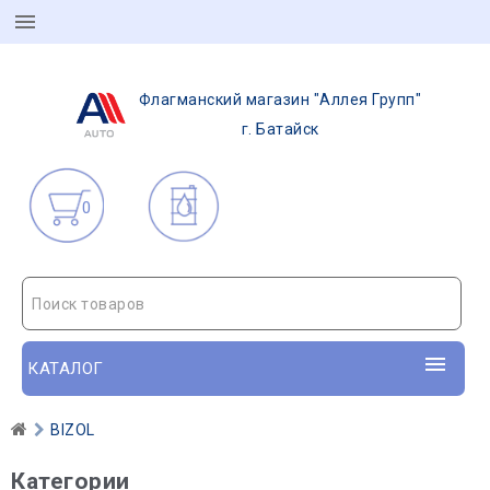
Флагманский магазин "Аллея Групп"
г. Батайск
0
Поиск товаров
КАТАЛОГ
BIZOL
Категории