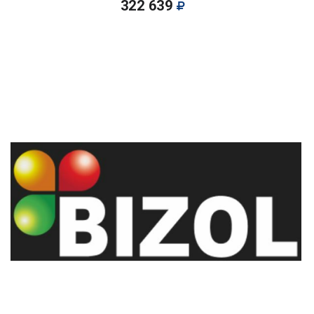
322 639