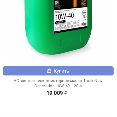
Купить
НС-синтетическое моторное масло Truck New
Generation 10W-40 - 20 л
19 009