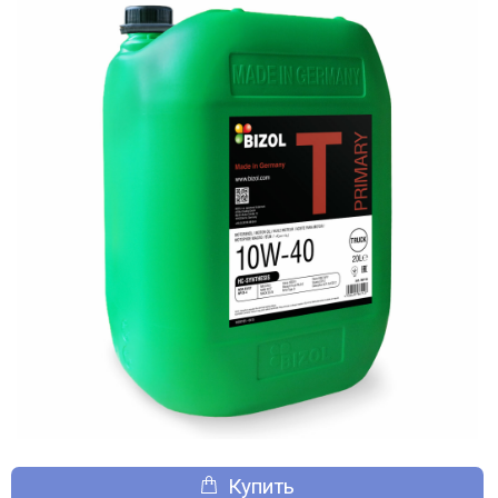
Купить