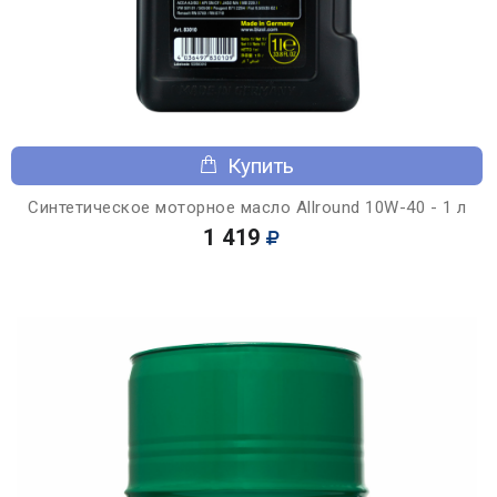
Купить
Синтетическое моторное масло Allround 10W-40 - 1 л
1 419