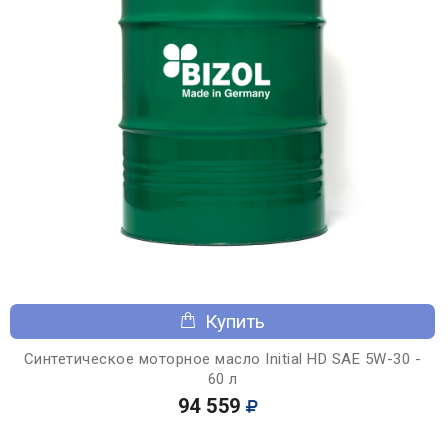
Купить
Синтетическое моторное масло Initial HD SAE 5W-30 -
60 л
94 559