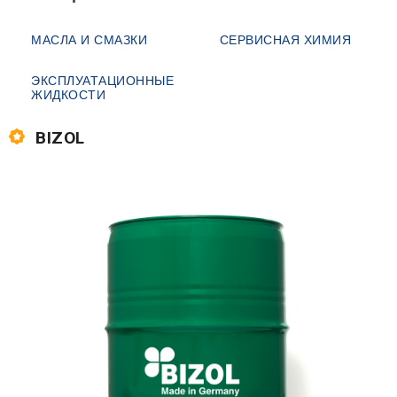
МАСЛА И СМАЗКИ
СЕРВИСНАЯ ХИМИЯ
ЭКСПЛУАТАЦИОННЫЕ
ЖИДКОСТИ
BIZOL