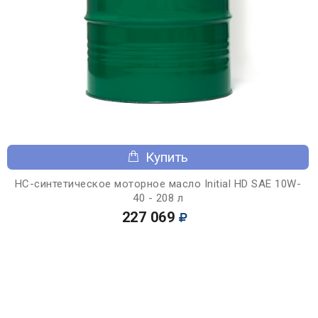
Купить
НС-синтетическое моторное масло Initial HD SAE 10W-
40 - 208 л
227 069