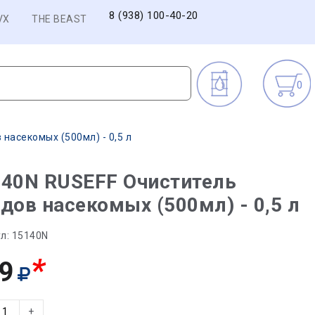
8 (938) 100-40-20
VX
THE BEAST
0
насекомых (500мл) - 0,5 л
140N RUSEFF Очиститель
дов насекомых (500мл) - 0,5 л
л:
15140N
*
9
+