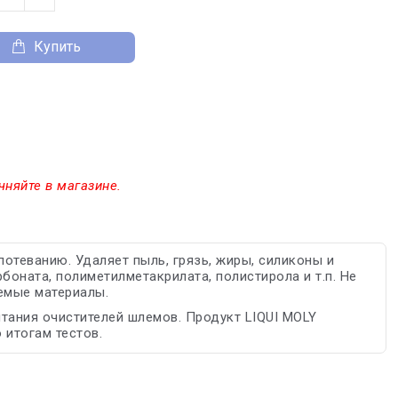
Купить
чняйте в магазине.
отеванию. Удаляет пыль, грязь, жиры, силиконы и
оната, полиметилметакрилата, полистирола и т.п. Не
емые материалы.
ытания очистителей шлемов. Продукт LIQUI MOLY
о итогам тестов.