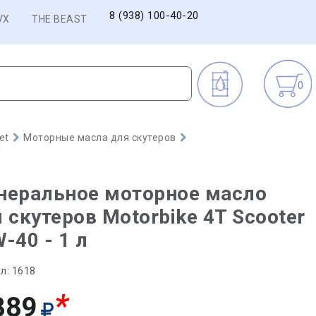
8 (938) 100-40-20
VX
THE BEAST
0
et
Моторные масла для скутеров
л
неральное моторное масло
 скутеров Motorbike 4T Scooter
-40 - 1 л
л:
1618
*
889