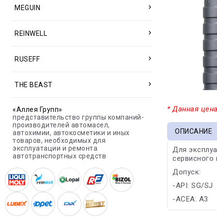
MEGUIN
REINWELL
RUSEFF
THE BEAST
* Данная цена
«Аллея Групп»
представительство группы компаний-
производителей автомасел,
ОПИСАНИЕ
автохимии, автокосметики и иных
товаров, необходимых для
эксплуатации и ремонта
Для эксплуа
автотранспортных средств
сервисного 
Допуск:
-API: SG/SJ
-ACEA: A3