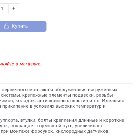
+
Купить
чняйте в магазине.
я первичного монтажа и обслуживания нагруженных
й системы, крепежные элементы подвески, резьбы
змов, колодок, антискрипных пластин и т.п. Идеально
 прикипание в условиях высоких температур и
ппорта, втулки, болты крепления длинные и короткие.
док, сокращает тормозной путь, увеличивает
 при монтаже форсунок, кислородных датчиков,