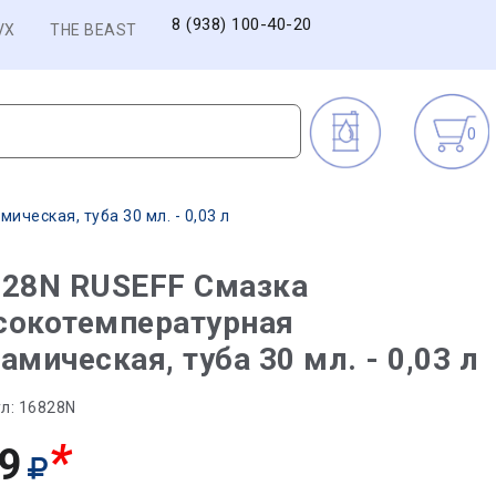
8 (938) 100-40-20
VX
THE BEAST
0
ческая, туба 30 мл. - 0,03 л
828N RUSEFF Смазка
сокотемпературная
амическая, туба 30 мл. - 0,03 л
л:
16828N
*
9