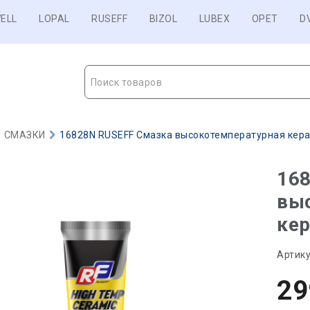
ELL
LOPAL
RUSEFF
BIZOL
LUBEX
OPET
D
Поиск товаров
СМАЗКИ
16828N RUSEFF Смазка высокотемпературная керами
16
вы
кер
Артику
29