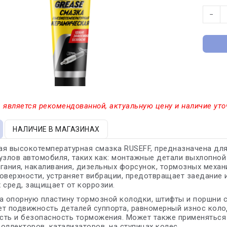
−
 является рекомендованной, актуальную цену и наличие уто
НАЛИЧИЕ В МАГАЗИНАХ
я высокотемпературная смазка RUSEFF, предназначена дл
узлов автомобиля, таких как: монтажные детали выхлопно
гания, накаливания, дизельных форсунок, тормозных механи
оверхности, устраняет вибрации, предотвращает заедание и
 сред, защищает от коррозии.
а опорную пластину тормозной колодки, штифты и поршни су
т подвижность деталей суппорта, равномерный износ коло
ть и безопасность торможения. Может также применяться
оллекторов, катализаторов, на ступицах колес.