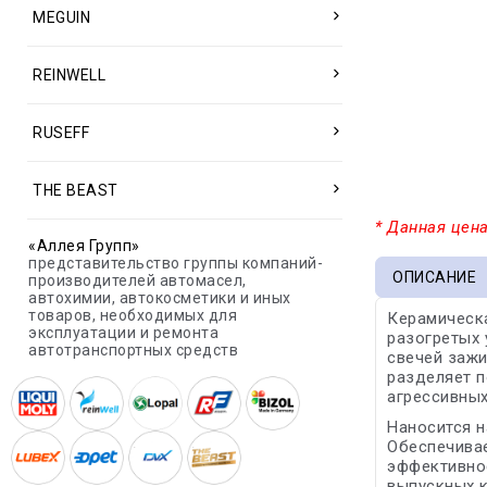
MEGUIN
REINWELL
RUSEFF
THE BEAST
* Данная цена
«Аллея Групп»
представительство группы компаний-
ОПИСАНИЕ
производителей автомасел,
автохимии, автокосметики и иных
товаров, необходимых для
Керамическа
эксплуатации и ремонта
разогретых 
автотранспортных средств
свечей зажи
разделяет п
агрессивных
Наносится н
Обеспечивае
эффективнос
выпускных к