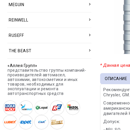
MEGUIN
REINWELL
RUSEFF
THE BEAST
* Данная цена
«Аллея Групп»
представительство группы компаний-
производителей автомасел,
ОПИСАНИЕ
автохимии, автокосметики и иных
товаров, необходимых для
эксплуатации и ремонта
Рекомендуетс
автотранспортных средств
Chrysler, GM.
Современное
американски
двигателей 
Допуск:
-API: SQ