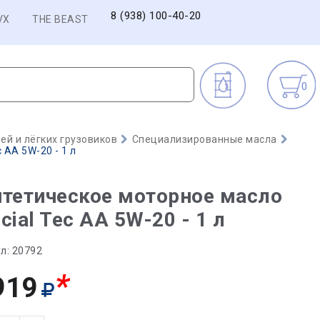
8 (938) 100-40-20
VX
THE BEAST
0
й и лёгких грузовиков
Специализированные масла
 AA 5W-20 - 1 л
тетическое моторное масло
cial Tec AA 5W-20 - 1 л
л:
20792
*
919