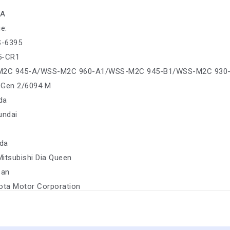
7A
е:
S-6395
35-CR1
-M2C 945-A/WSS-M2C 960-A1/WSS-M2C 945-B1/WSS-M2C 930
 Gen 2/6094 M
da
undai
da
Mitsubishi Dia Queen
san
ota Motor Corporation