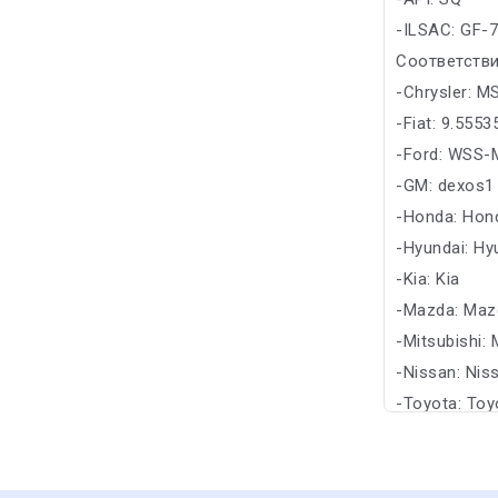
-ILSAC: GF-
Соответстви
-Chrysler: M
-Fiat: 9.555
-Ford: WSS
-GM: dexos1
-Honda: Hon
-Hyundai: Hy
-Kia: Kia
-Mazda: Maz
-Mitsubishi: 
-Nissan: Nis
-Toyota: Toy