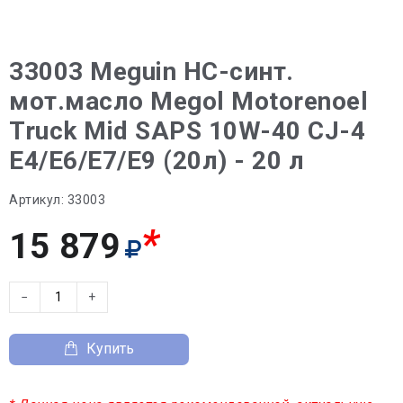
33003 Meguin НС-синт.
мот.масло Megol Motorenoel
Truck Mid SAPS 10W-40 CJ-4
E4/E6/E7/E9 (20л) - 20 л
Артикул:
33003
*
15 879
−
+
Купить