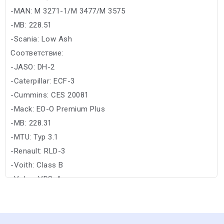
-MAN: M 3271-1/M 3477/M 3575
-MB: 228.51
-Scania: Low Ash
Соответствие:
-JASO: DH-2
-Caterpillar: ECF-3
-Cummins: CES 20081
-Mack: EO-O Premium Plus
-MB: 228.31
-MTU: Typ 3.1
-Renault: RLD-3
-Voith: Class B
-Volvo: VDS-4