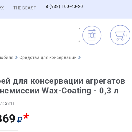
8 (938) 100-40-20
VX
THE BEAST
0
мобиля
Средства для консервации
ей для консервации агрегатов
нсмиссии Wax-Coating - 0,3 л
л:
3311
*
869