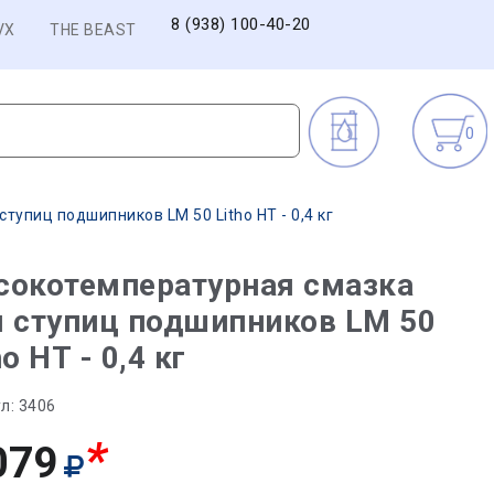
8 (938) 100-40-20
VX
THE BEAST
0
тупиц подшипников LM 50 Litho HT - 0,4 кг
сокотемпературная смазка
 ступиц подшипников LM 50
ho HT - 0,4 кг
л:
3406
*
079