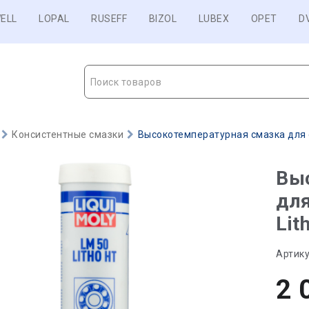
ELL
LOPAL
RUSEFF
BIZOL
LUBEX
OPET
D
Поиск товаров
Консистентные смазки
Высокотемпературная смазка для с
Вы
для
Lit
Артику
2 