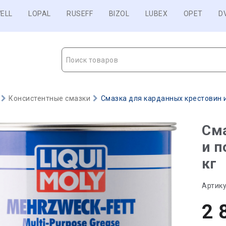
ELL
LOPAL
RUSEFF
BIZOL
LUBEX
OPET
D
Поиск товаров
Консистентные смазки
Смазка для карданных крестовин и
Сма
и п
кг
Артику
2 