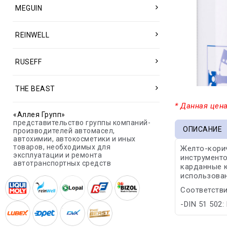
MEGUIN
REINWELL
RUSEFF
THE BEAST
* Данная цена
«Аллея Групп»
представительство группы компаний-
ОПИСАНИЕ
производителей автомасел,
автохимии, автокосметики и иных
товаров, необходимых для
Желто-корич
эксплуатации и ремонта
инструменто
автотранспортных средств
карданные к
использован
Соответстви
-DIN 51 502: