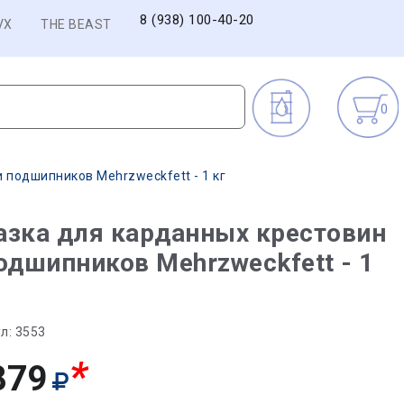
8 (938) 100-40-20
VX
THE BEAST
0
 подшипников Mehrzweckfett - 1 кг
зка для карданных крестовин
одшипников Mehrzweckfett - 1
л:
3553
*
879