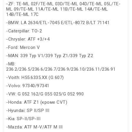
-ZF: TE-ML 02F/TE-ML 03D/TE-ML 04D/TE-ML 05L/TE-
ML 09/TE-ML 11A/TE-ML 11B/TE-ML 14A/TE-ML
14B/TE-ML 17C
-BMW: LA 2634/ETL-7045 E/ETL-8072 B/LT 71141
-Caterpillar: TO-2
-Chrysler: ATF +3/+4
-Ford: Mercon V
-MAN: 339 Typ V1/339 Typ Z1/339 Typ Z2
-MB:
236.2/236.5/236.6/236.7/236.9/236.10/236.11/236.91
-Voith: H55.6335.XX (G 607)
-Volvo: 97340/97341
-VW: G 052 162/G 055 025/G 052 990
-Honda: ATF Z1 (кроме CVT)
-Hyundai: SP II/SP III
-Kia: SP-II/SP-III
-Mazda: ATF M-V/ATF M III