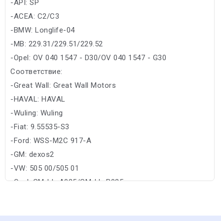
-API: SP
-ACEA: C2/C3
-BMW: Longlife-04
-MB: 229.31/229.51/229.52
-Opel: OV 040 1547 - D30/OV 040 1547 - G30
Соответствие:
-Great Wall: Great Wall Motors
-HAVAL: HAVAL
-Wuling: Wuling
-Fiat: 9.55535-S3
-Ford: WSS-M2C 917-A
-GM: dexos2
-VW: 505 00/505 01
-Opel: GM-LL-A025/GM-LL-B025