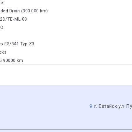
е:
nded Drain (300.000 km)
02D/TE-ML 08
CO
yp E3/341 Typ Z3
ucks
05 90000 km
г. Батайск ул. П