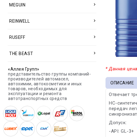
MEGUIN
REINWELL
RUSEFF
THE BEAST
* Данная цена
«Аллея Групп»
представительство группы компаний-
производителей автомасел,
ОПИСАНИЕ
автохимии, автокосметики и иных
товаров, необходимых для
эксплуатации и ремонта
Отвечает тр
автотранспортных средств
HC-синтетич
передач лег
синхронизат
Допуск:
-API: GL-3+