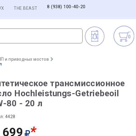
8 (938) 100-40-20
VX
THE BEAST
0
П и приводных мостов
л
тетическое трансмиссионное
ло Hochleistungs-Getriebeoil
-80 - 20 л
л:
4428
*
 699