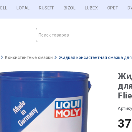
ELL
LOPAL
RUSEFF
BIZOL
LUBEX
OPET
D
Поиск товаров
Консистентные смазки
Жидкая консистентная смазка для ц
Жи
дл
Fli
Артику
37