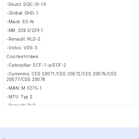
-Deutz: DQC III-10
-Global: DHD-1
-Mack: EO-N
-MB: 228.3/229.1
-Renault: RLD-2
-Volvo: VDS-3
Соответствие:
-Caterpillar: ECF-1-a/ECF-2
-Cummins: CES 20071/CES 20072/CES 20076/CES
20077/CES 20078
-MAN: M 3275-1
-MTU: Typ 2
-Renault: RLD