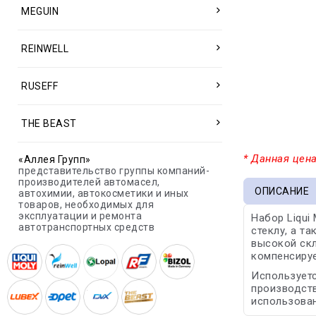
MEGUIN
REINWELL
RUSEFF
THE BEAST
* Данная цена
«Аллея Групп»
представительство группы компаний-
производителей автомасел,
ОПИСАНИЕ
автохимии, автокосметики и иных
товаров, необходимых для
эксплуатации и ремонта
Набор Liqui
автотранспортных средств
стеклу, а т
высокой скл
компенсируе
Используетс
производств
использован