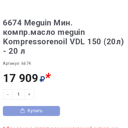
6674 Meguin Мин.
компр.масло meguin
Kompressorenoil VDL 150 (20л)
- 20 л
Артикул:
6674
*
17 909
−
+
Купить