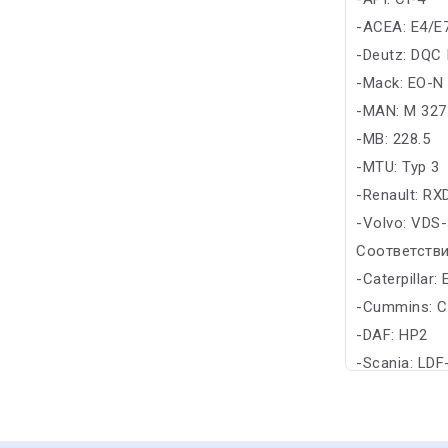
-ACEA: E4/E
-Deutz: DQC I
-Mack: EO-N
-MAN: M 327
-MB: 228.5
-MTU: Typ 3
-Renault: RX
-Volvo: VDS
Соответстви
-Caterpillar:
-Cummins: C
-DAF: HP2
-Scania: LDF