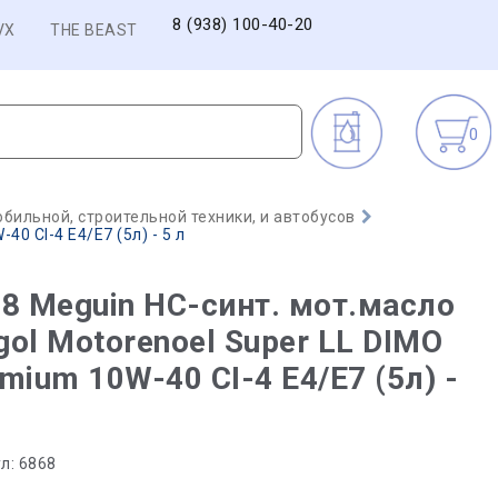
8 (938) 100-40-20
VX
THE BEAST
0
бильной, строительной техники, и автобусов
0 CI-4 E4/E7 (5л) - 5 л
8 Meguin НС-синт. мот.масло
ol Motorenoel Super LL DIMO
mium 10W-40 CI-4 E4/E7 (5л) -
л:
6868