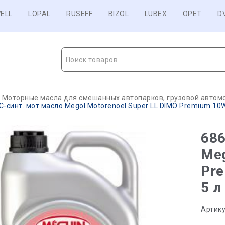
ELL
LOPAL
RUSEFF
BIZOL
LUBEX
OPET
D
Поиск товаров
Моторные масла для смешанных автопарков, грузовой автомо
-синт. мот.масло Megol Motorenoel Super LL DIMO Premium 10W-4
686
Meg
Pre
5 л
Артику