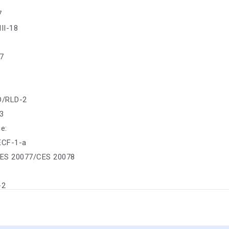
7
II-18
7
D/RLD-2
-3
е:
 ECF-1-a
ES 20077/CES 20078
-2