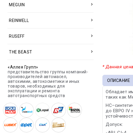
MEGUIN
REINWELL
RUSEFF
THE BEAST
* Данная цена
«Аллея Групп»
представительство группы компаний-
производителей автомасел,
ОПИСАНИЕ
автохимии, автокосметики и иных
товаров, необходимых для
эксплуатации и ремонта
Обладает и
автотранспортных средств
таких как M
HC–синтетич
до ЕВРО IV 
устойчивос
Допуск:
-API: CI-4