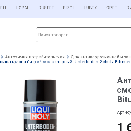
ELL
LOPAL
RUSEFF
BIZOL
LUBEX
OPET
D
Поиск товаров
Автохимия потребительская
Для антикоррозионной и за
нища кузова битум/смола (черный) Unterboden-Schutz Bitumen 
Ант
смо
Bit
Артику
1 