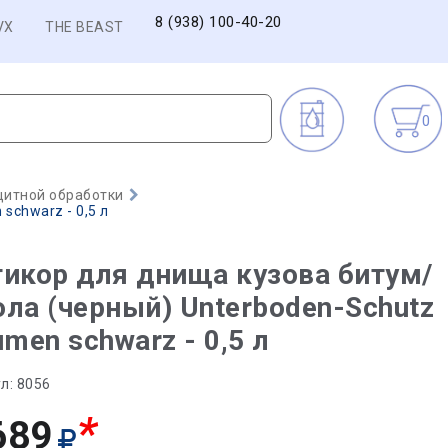
8 (938) 100-40-20
VX
THE BEAST
0
щитной обработки
schwarz - 0,5 л
икор для днища кузова битум/
ла (черный) Unterboden-Schutz
umen schwarz - 0,5 л
л:
8056
*
689