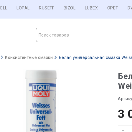
ELL
LOPAL
RUSEFF
BIZOL
LUBEX
OPET
D
Поиск товаров
Консистентные смазки
Белая универсальная смазка Weisses
Бел
Wei
Артику
3 
−