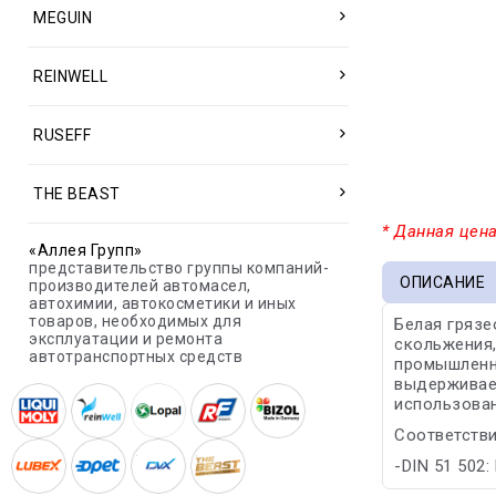
MEGUIN
REINWELL
RUSEFF
THE BEAST
* Данная цена
«Аллея Групп»
представительство группы компаний-
ОПИСАНИЕ
производителей автомасел,
автохимии, автокосметики и иных
товаров, необходимых для
Белая грязе
эксплуатации и ремонта
скольжения,
автотранспортных средств
промышленн
выдерживает
использован
Соответстви
-DIN 51 502: