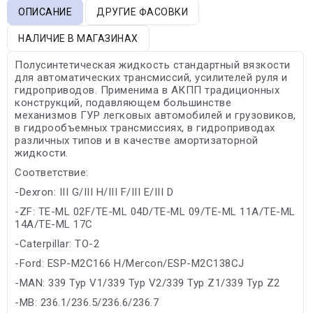
ОПИСАНИЕ
ДРУГИЕ ФАСОВКИ
НАЛИЧИЕ В МАГАЗИНАХ
Полусинтетическая жидкость стандартный вязкости
для автоматических трансмиссий, усилителей руля и
гидроприводов. Применима в АКПП традиционных
конструкций, подавляющем большинстве
механизмов ГУР легковых автомобилей и грузовиков,
в гидрообъемных трансмиссиях, в гидроприводах
различных типов и в качестве амортизаторной
жидкости.
Соответствие:
-Dexron: III G/III H/III F/III E/III D
-ZF: TE-ML 02F/TE-ML 04D/TE-ML 09/TE-ML 11A/TE-ML
14A/TE-ML 17C
-Caterpillar: TO-2
-Ford: ESP-M2C166 H/Mercon/ESP-M2C138CJ
-MAN: 339 Typ V1/339 Typ V2/339 Typ Z1/339 Typ Z2
-MB: 236.1/236.5/236.6/236.7