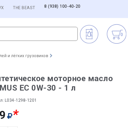
8 (938) 100-40-20
VX
THE BEAST
0
ей и лёгких грузовиков
тетическое моторное масло
MUS EC 0W-30 - 1 л
л:
L034-1298-1201
*
9