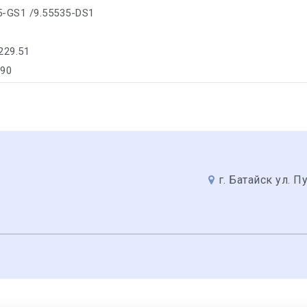
35-GS1 /9.55535-DS1
229.51
290
г. Батайск ул. П