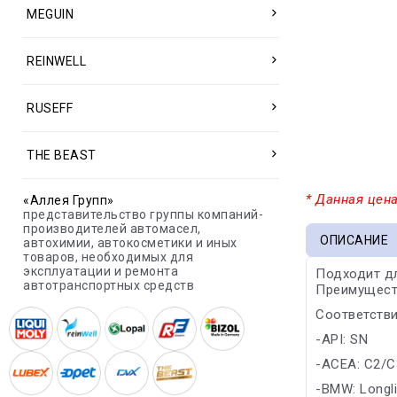
MEGUIN
REINWELL
RUSEFF
THE BEAST
* Данная цена
«Аллея Групп»
представительство группы компаний-
производителей автомасел,
ОПИСАНИЕ
автохимии, автокосметики и иных
товаров, необходимых для
эксплуатации и ремонта
Подходит дл
автотранспортных средств
Преимущест
Соответстви
-API: SN
-ACEA: C2/C
-BMW: Longli