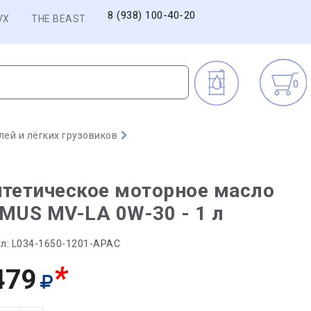
8 (938) 100-40-20
VX
THE BEAST
0
ей и лёгких грузовиков
тетическое моторное масло
MUS MV-LA 0W-30 - 1 л
л:
L034-1650-1201-APAC
*
479