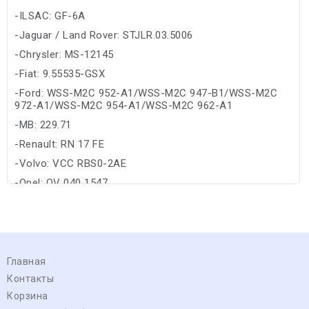
-ILSAC: GF-6A
-Jaguar / Land Rover: STJLR.03.5006
-Chrysler: MS-12145
-Fiat: 9.55535-GSX
-Ford: WSS-M2C 952-A1/WSS-M2C 947-B1/WSS-M2C
972-A1/WSS-M2C 954-A1/WSS-M2C 962-A1
-MB: 229.71
-Renault: RN 17 FE
-Volvo: VCC RBS0-2AE
-Opel: OV 040 1547
Главная
Контакты
Корзина