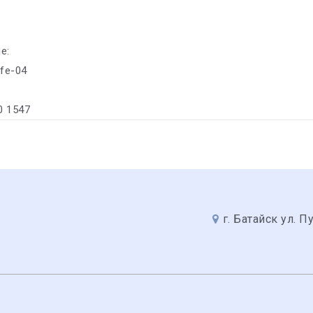
е:
ife-04
0 1547
г. Батайск ул. П