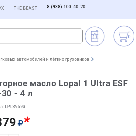
8 (938) 100-40-20
VX
THE BEAST
0
гковых автомобилей и лёгких грузовиков
орное масло Lopal 1 Ultra ESF
30 - 4 л
л:
LPL39593
*
379