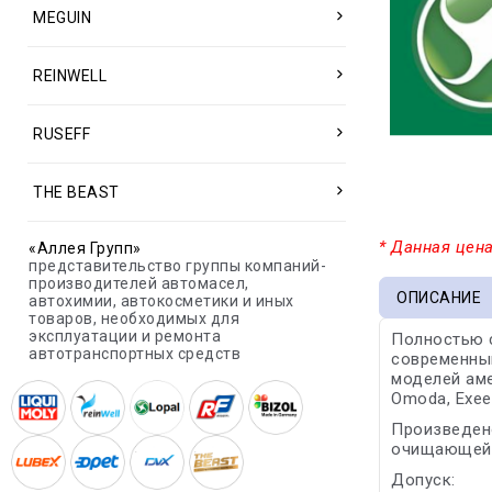
MEGUIN
REINWELL
RUSEFF
THE BEAST
* Данная цена
«Аллея Групп»
представительство группы компаний-
производителей автомасел,
ОПИСАНИЕ
автохимии, автокосметики и иных
товаров, необходимых для
эксплуатации и ремонта
Полностью с
автотранспортных средств
современным
моделей аме
Omoda, Exeed
Произведен
очищающей 
Допуск: