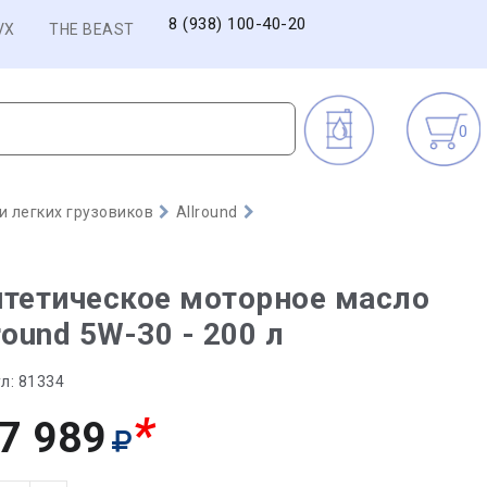
8 (938) 100-40-20
VX
THE BEAST
0
 легких грузовиков
Allround
тетическое моторное масло
round 5W-30 - 200 л
л:
81334
*
7 989