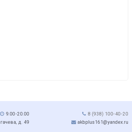
9.00-20.00
8 (938) 100-40-20
угачева, д. 49
akbplus161@yandex.ru