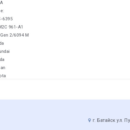
6A
е:
S-6395
M2C 961-A1
 Gen 2/6094 M
da
undai
da
san
ota
г. Батайск ул. П