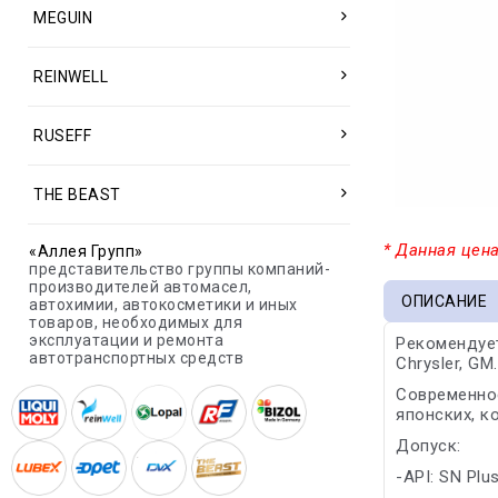
MEGUIN
REINWELL
RUSEFF
THE BEAST
* Данная цена
«Аллея Групп»
представительство группы компаний-
производителей автомасел,
ОПИСАНИЕ
автохимии, автокосметики и иных
товаров, необходимых для
эксплуатации и ремонта
Рекомендуетс
автотранспортных средств
Chrysler, GM.
Современно
японских, к
Допуск:
-API: SN Plu